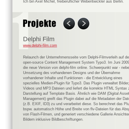
Ich bin
Axel Michel
, freiberuflicher Webentwickler aus Berlin.
Delphi Film
www.delphi-film.com
Relaunch der Unternehmensseite vom Delphi-Filmverleih auf d
open-source Content Management System Typo3. Im Juni 2009
die neue Version von delphi-film online. Schwerpunkt war - neb
Umsetzung des vorhandenen Designs und der Übernahme
vorhandener Inhalte und Funktionen - die Entwicklung eines
spezielles Medien-Plugin für Typo3. Das Plugin verwaltet Bilder
Videos und MP3 Dateien und liefert die korrekte HTML Syntax 
Darstellung auf Template Basis. Ähnlich wie DAM (Digital Asse
Management) greift das Plugin dabei auf die Metadaten der Dat
(z.B. EXIF, ID3) zu und verarbeitet diese. So berechnet das Pl
bspw. automatisch Höhe und Breite von flv-Dateien für das Abs
von Flash-Filmen, und generiert verschiedene Gallerie Ansicht
Bildern inklusive Bildbeschriftungen.